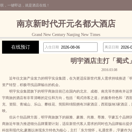
互联，一键即达，就是酒店在线！
南京新时代开元名都大酒店
Grand New Century Nanjing New Times
在线预订
入住日期
离店日期
明宇酒店主打「蜀式
2016.03.08
近年往文旅产业发力的明宇实业集团，在为更适应新世代客人需求持续推进「明
资产转型，积极寻找品牌输出的机会。
明宇实业集团旗下的明宇商旅目前已在国内的北京、成都、南充等市拥有并运营
宇商旅的酒店有非常清晰的定位和方向，包括「蜀式待客之道」的服务特色和「西部第
充、资阳、青城山、乐山、攀枝花、简阳和绵阳拥有20家酒店，西双版纳3家酒店
映。
但从个别品牌方面，明宇商旅旗下的丽雅、豪雅、尚雅、尊雅、宇豪五个品牌区
商旅近年致力推进细分品牌重塑计划，适应新世代客人需求的同时也为品牌输出提
科技和现代化;豪雅以体现东方特色为核心，主打「东方情怀，礼遇世界」;宇豪作