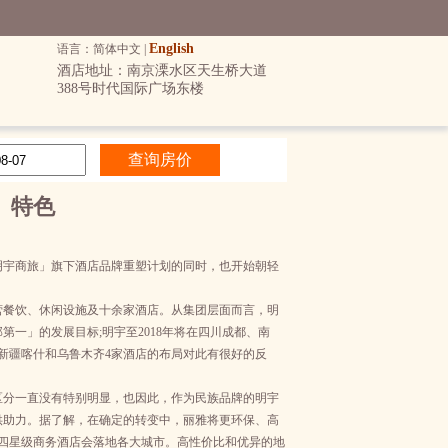
English
语言：简体中文 |
酒店地址：南京溧水区天生桥大道
388号时代国际广场东楼
」特色
宇商旅」旗下酒店品牌重塑计划的同时，也开始朝轻
餐饮、休闲设施及十余家酒店。从集团层面而言，明
一」的发展目标;明宇至2018年将在四川成都、南
，新疆喀什和乌鲁木齐4家酒店的布局对此有很好的反
分一直没有特别明显，也因此，作为民族品牌的明宇
供助力。据了解，在确定的转变中，丽雅将更环保、高
为四星级商务酒店会落地各大城市。高性价比和优异的地