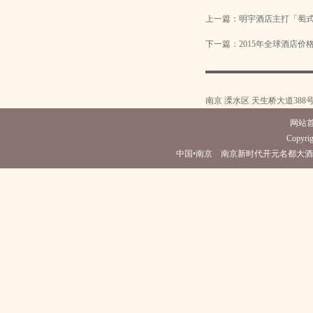
上一篇：
明宇酒店主打「蜀
下一篇：
2015年全球酒店价
南京 溧水区 天生桥大道388
网站
Copyrig
中国•南京 南京新时代开元名都大酒店(电话025-5